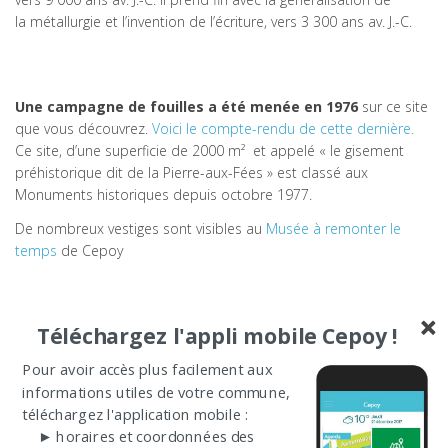
la métallurgie et l’invention de l’écriture, vers 3 300 ans av. J.-C.
Une campagne de fouilles a été menée en 1976
sur ce site
que vous découvrez.
Voici le compte-rendu de cette dernière.
Ce site, d’une superficie de 2000 m² et appelé « le gisement
préhistorique dit de la Pierre-aux-Fées » est classé aux
Monuments historiques depuis octobre 1977.
De nombreux vestiges sont visibles au
Musée à remonter le
temps
de Cepoy
Téléchargez l'appli mobile Cepoy !
Pour en savoir plus sur cette période :
Pour avoir accès plus facilement aux
musée de la Préhistoire de l’Ile de France, situé à
informations utiles de votre commune,
Nemours
http://www.musee-prehistoire-idf.fr/
téléchargez l'application mobile :
Les étangs sont une création de l’Homme : ils n’existaient
► horaires et coordonnées des
pas au XVIIIe siècle comme le montre l’atlas de Trudaine