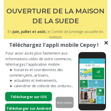
OUVERTURE DE LA MAISON
DE LA SUEDE
En
juin, juillet et août,
le Comité de Jumelage accueille les
visiteurs
le
samedi et dimanche
Téléchargez l'appli mobile Cepoy !
de 10h à 12h puis de 14h à 18h.
Pour avoir accès plus facilement aux
informations utiles de votre commune,
Pour plus d’informations :
téléchargez l'application mobile :
► horaires et coordonnées des
lamaisondelasuede@gmail.com
commerçants, artisans,
► actualités et événements,
► calendrier de collecte des ordures...
06 88 47 27 72
Télécharger sur IOS
Non merci
Télécharger sur Android