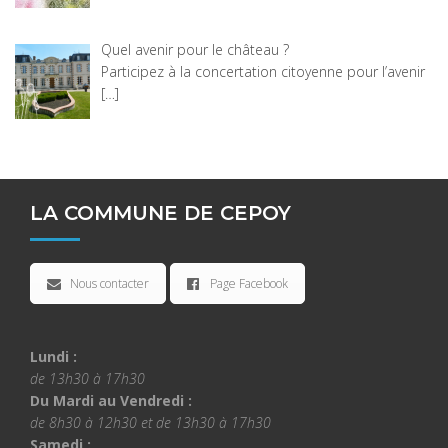
Quel avenir pour le château ?
Participez à la concertation citoyenne pour l’avenir
[…]
LA COMMUNE DE CEPOY
Nous contacter
Page Facebook
Lundi :
de 13h30 à 17h30
Du Mardi au Vendredi :
de 8h30 à 12h30 et de 13h30 à 17h30
Samedi :