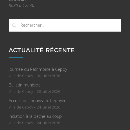
8h30 à 12h30
ACTUALITÉ RÉCENTE
Journée du Patrimoine à Cepoy
-
Ville de Cepoy
30 juillet 2026
Bulletin municipal
-
Ville de Cepoy
28 juillet 2026
Accueil des nouveaux Cepoyens
-
Ville de Cepoy
24 juillet 2026
Initiation à la pêche au coup
-
Ville de Cepoy
24 juillet 2026