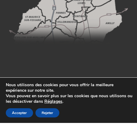
Nous utilisons des cookies pour vous offrir la meilleure
expérience sur notre site.
Vous pouvez en savoir plus sur les cookies que nous utilisons ou
les désactiver dans
Réglages
.
Commune de Cepoy © 2021 -
Mentions légales
-
Politique de
Accepter
Rejeter
confidentialité
- Conception
Idée Ad