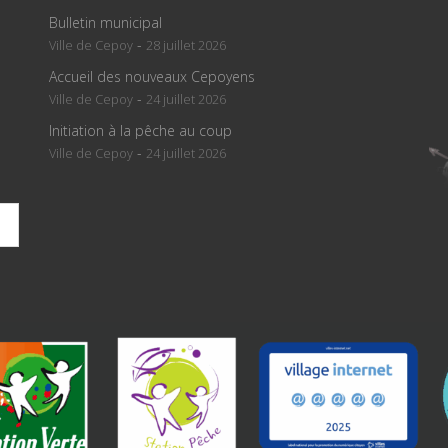
Bulletin municipal
-
Ville de Cepoy
28 juillet 2026
Accueil des nouveaux Cepoyens
-
Ville de Cepoy
24 juillet 2026
Initiation à la pêche au coup
-
Ville de Cepoy
24 juillet 2026