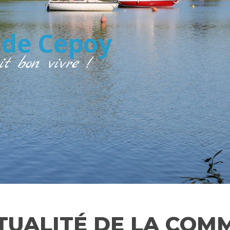
de Cepoy
it bon vivre !
CTUALITÉ DE LA COM