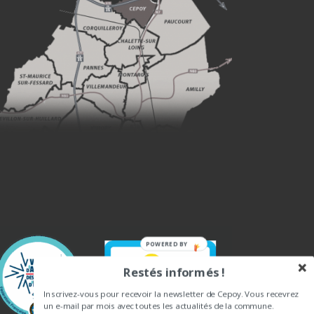
POWERED BY
Restés informés !
Inscrivez-vous pour recevoir la newsletter de Cepoy. Vous recevrez
un e-mail par mois avec toutes les actualités de la commune.