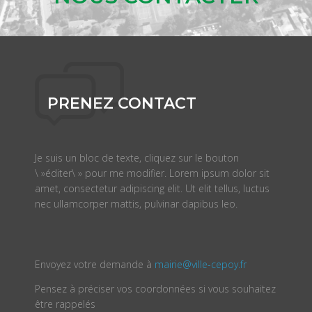
PRENEZ CONTACT
Je suis un bloc de texte, cliquez sur le bouton
\ »éditer\ » pour me modifier. Lorem ipsum dolor sit
amet, consectetur adipiscing elit. Ut elit tellus, luctus
nec ullamcorper mattis, pulvinar dapibus leo.
Envoyez votre demande à
mairie@ville-cepoy.fr
Pensez à préciser vos coordonnées si vous souhaitez
être rappelés