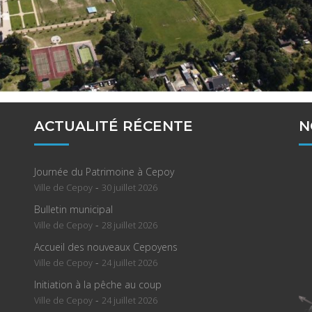
ACTUALITÉ RÉCENTE
N
Journée du Patrimoine à Cepoy
-
Ville de Cepoy
30 juillet 2026
Bulletin municipal
-
Ville de Cepoy
28 juillet 2026
Accueil des nouveaux Cepoyens
-
Ville de Cepoy
24 juillet 2026
Initiation à la pêche au coup
-
Ville de Cepoy
24 juillet 2026