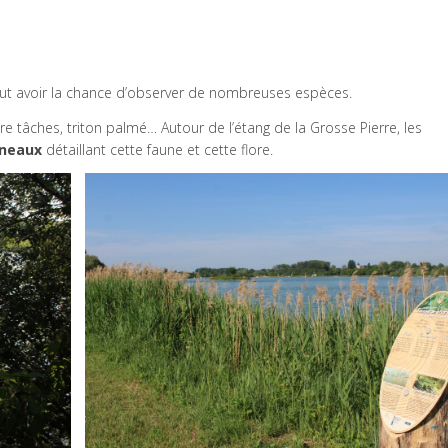
t avoir la chance d’observer de nombreuses espèces.
re tâches, triton palmé… Autour de l’étang de la Grosse Pierre, les
nneaux
détaillant cette faune et cette flore.