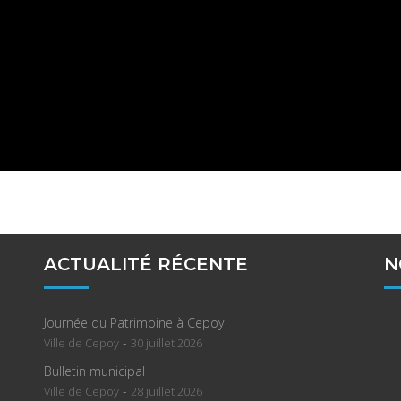
ACTUALITÉ RÉCENTE
N
Journée du Patrimoine à Cepoy
-
Ville de Cepoy
30 juillet 2026
Bulletin municipal
-
Ville de Cepoy
28 juillet 2026