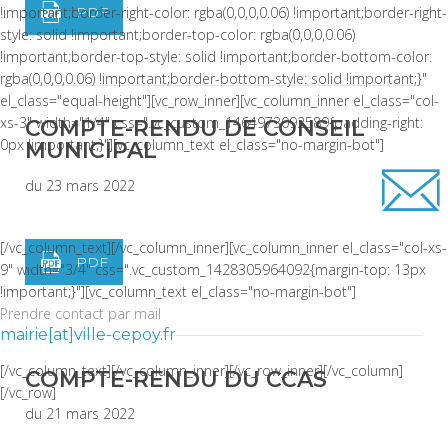
PDF
!important;border-right-color: rgba(0,0,0,0.06) !important;border-right-
style: solid !important;border-top-color: rgba(0,0,0,0.06)
!important;border-top-style: solid !important;border-bottom-color:
rgba(0,0,0,0.06) !important;border-bottom-style: solid !important;}"
el_class="equal-height"][vc_row_inner][vc_column_inner el_class="col-
xs-3" width="1/4" css=".vc_custom_1464973092589{padding-right:
COMPTE-RENDU DE CONSEIL
0px !important;}"][vc_column_text el_class="no-margin-bot"]
MUNICIPAL
du 23 mars 2022
[/vc_column_text][/vc_column_inner][vc_column_inner el_class="col-xs-
PDF
9" width="3/4" css=".vc_custom_1428305964092{margin-top: 13px
!important;}"][vc_column_text el_class="no-margin-bot"]
Prendre contact par mail
mairie[at]ville-cepoy.fr
[/vc_column_text][/vc_column_inner][/vc_row_inner][/vc_column]
COMPTE-RENDU DU CCAS
[/vc_row]
du 21 mars 2022