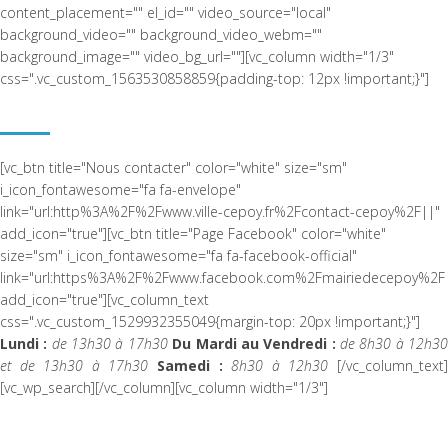
content_placement="" el_id="" video_source="local"
background_video="" background_video_webm=""
background_image="" video_bg_url=""][vc_column width="1/3"
css=".vc_custom_1563530858859{padding-top: 12px !important;}"]
LA COMMUNE DE CEPOY
[vc_btn title="Nous contacter" color="white" size="sm"
i_icon_fontawesome="fa fa-envelope"
link="url:http%3A%2F%2Fwww.ville-cepoy.fr%2Fcontact-cepoy%2F||"
add_icon="true"][vc_btn title="Page Facebook" color="white"
size="sm" i_icon_fontawesome="fa fa-facebook-official"
link="url:https%3A%2F%2Fwww.facebook.com%2Fmairiedecepoy%2F|
add_icon="true"][vc_column_text
css=".vc_custom_1529932355049{margin-top: 20px !important;}"]
Lundi :
de 13h30 à 17h30
Du Mardi au Vendredi :
de 8h30 à 12h3
et de 13h30 à 17h30
Samedi :
8h30 à 12h30
[/vc_column_text
[vc_wp_search][/vc_column][vc_column width="1/3"]
ACTUALITÉ RÉCENTE