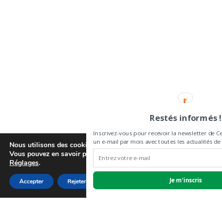
Restés informés !
Inscrivez-vous pour recevoir la newsletter de C
un e-mail par mois avec toutes les actualités d
Nous utilisons des cookies pour vous offrir la meilleure expérience s
Vous pouvez en savoir plus sur les cookies que nous utilisons ou l
Réglages
.
Je m'inscris
Accepter
Rejeter