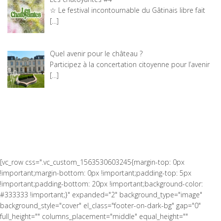
☆ Le festival incontournable du Gâtinais libre fait
[…]
Quel avenir pour le château ?
Participez à la concertation citoyenne pour l’avenir
[…]
[vc_row css=".vc_custom_1563530603245{margin-top: 0px
!important;margin-bottom: 0px !important;padding-top: 5px
!important;padding-bottom: 20px !important;background-color:
#333333 !important;}" expanded="2" background_type="image"
background_style="cover" el_class="footer-on-dark-bg" gap="0"
full_height="" columns_placement="middle" equal_height=""