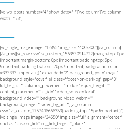
[vc_wp_posts number="4" show_date="1"][/vc_column][vc_column
width="1/3"]
NOUS SITUER
[vc_single_image image="12895" img_size="400x300"][/vc_column]
[/vc_row][vc_row css=".vc_custom_1563530914722{margin-top: 0px
!important;margin-bottom: 0px !important;padding-top: 5px
!important;padding-bottom: 20px !important;background-color:
#333333 !important;}" expanded="2" background_type="image"
background_style="cover" el_class="footer-on-dark-bg" gap="0"
full_height="" columns_placement="middle" equal_height=""
content_placement="" el_id="" video_source="local"
background_video="" background_video_webm=""
background_image="" video_bg_url=""][vc_column
css=".vc_custom_1757406666389{padding-top: 15px !important;}"]
[vc_single_image image="34550" img_size="full" alignment="center"
onclick="custom_link" img_link_target="_blank"