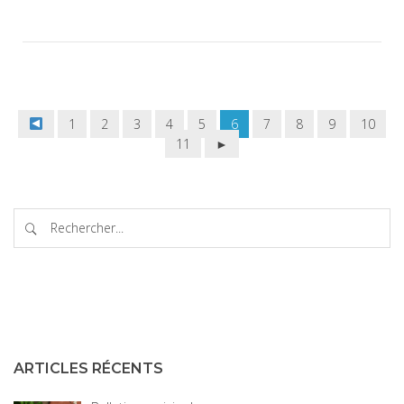
1
2
3
4
5
6
7
8
9
10
11
►
ARTICLES RÉCENTS