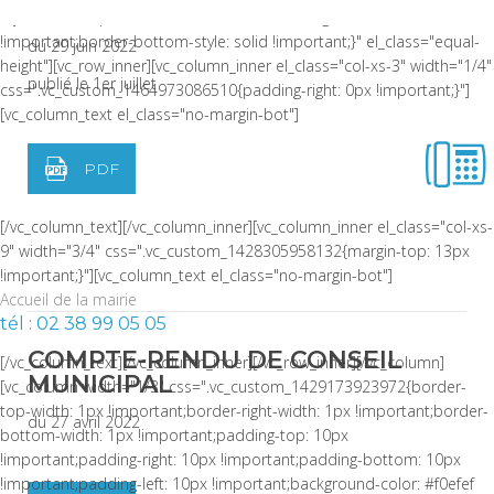
LISTE DES DÉLIBÉRATIONS
style: solid !important;border-bottom-color: rgba(0,0,0,0.06)
!important;border-bottom-style: solid !important;}" el_class="equal-
du 29 juin 2022
height"][vc_row_inner][vc_column_inner el_class="col-xs-3" width="1/4"
publié le 1er juillet
css=".vc_custom_1464973086510{padding-right: 0px !important;}"]
[vc_column_text el_class="no-margin-bot"]
PDF
[/vc_column_text][/vc_column_inner][vc_column_inner el_class="col-xs-
9" width="3/4" css=".vc_custom_1428305958132{margin-top: 13px
!important;}"][vc_column_text el_class="no-margin-bot"]
Accueil de la mairie
tél : 02 38 99 05 05
COMPTE-RENDU DE CONSEIL
[/vc_column_text][/vc_column_inner][/vc_row_inner][/vc_column]
MUNICIPAL
[vc_column width="1/3" css=".vc_custom_1429173923972{border-
top-width: 1px !important;border-right-width: 1px !important;border-
du 27 avril 2022
bottom-width: 1px !important;padding-top: 10px
!important;padding-right: 10px !important;padding-bottom: 10px
!important;padding-left: 10px !important;background-color: #f0efef