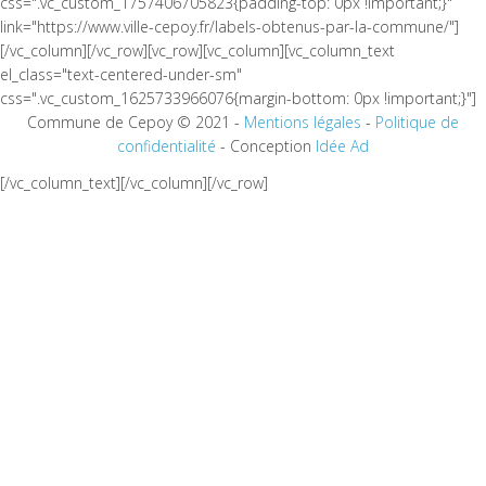
css=".vc_custom_1757406705823{padding-top: 0px !important;}"
link="https://www.ville-cepoy.fr/labels-obtenus-par-la-commune/"]
[/vc_column][/vc_row][vc_row][vc_column][vc_column_text
el_class="text-centered-under-sm"
css=".vc_custom_1625733966076{margin-bottom: 0px !important;}"]
Commune de Cepoy © 2021 -
Mentions légales
-
Politique de
confidentialité
- Conception
Idée Ad
[/vc_column_text][/vc_column][/vc_row]