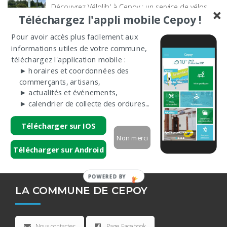
Découvrez Vélolib' à Cepoy : un service de vélos
Téléchargez l'appli mobile Cepoy !
électriques en libre-service disponible 24h/24 pour
vos déplacements et vos balades.
[…]
Pour avoir accès plus facilement aux
informations utiles de votre commune,
Les chatoyantes #4
téléchargez l'application mobile :
☆ Le festival incontournable du Gâtinais libre fait
► horaires et coordonnées des
[…]
commerçants, artisans,
► actualités et événements,
► calendrier de collecte des ordures...
Quel avenir pour le château ?
Participez à la concertation citoyenne pour l’avenir
Télécharger sur IOS
[…]
Non merci
Télécharger sur Android
POWERED BY
LA COMMUNE DE CEPOY
Nous contacter
Page Facebook