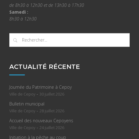
de 8h30 à 12h30 et de 13h30 à 17h30
Samedi :
8h30 à 12h30
ACTUALITÉ RÉCENTE
Journée du Patrimoine à Cepoy
-
Ville de Cepoy
30 juillet 2026
Bulletin municipal
-
Ville de Cepoy
28 juillet 2026
Accueil des nouveaux Cepoyens
-
Ville de Cepoy
24 juillet 2026
Initiation à la pêche au coup