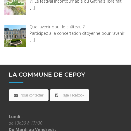
☆ Le festival incontournable du Gâtinais libre fait
[…]
Quel avenir pour le château ?
Participez à la concertation citoyenne pour l’avenir
[…]
LA COMMUNE DE CEPOY
Nous contacter
Page Facebook
Lundi :
de 13h30 à 17h30
Du Mardi au Vendredi :