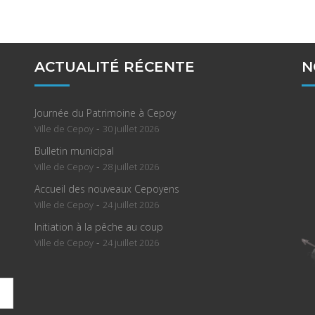
ACTUALITÉ RÉCENTE
N
Journée du Patrimoine à Cepoy
-
Ville de Cepoy
30 juillet 2026
Bulletin municipal
-
Ville de Cepoy
28 juillet 2026
Accueil des nouveaux Cepoyens
-
Ville de Cepoy
24 juillet 2026
Initiation à la pêche au coup
-
Ville de Cepoy
24 juillet 2026