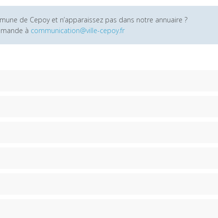
commune de Cepoy et n’apparaissez pas dans notre annuaire ?
demande à
communication@ville-cepoy.fr